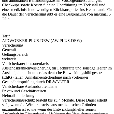
und ambulanten Behandlungskosten Vorsorgeuntersuchungen,
Check-ups sowie Kosten für eine Überführung im Todesfall und
eines medizinisch notwendigen Rücktransportes ins Heimatland. Für
die Dauer der Versicherung gibt es eine Begrenzung von maximal 5
Jahren.
Tarif
AIDWORKER-PLUS-DRW (AW-PLUS-DRW)
Versicherung
Generali
Geltungsbereich
weltweit
Versicherbarer Personenkreis
Auslandskrankenversicherung für Fachkräfte und sonstige Helfer im
Ausland, die nicht unter das deutsche Entwicklungshilfegesetz
(EhfG) fallen. Annahmeentscheidung nach vorheriger
Gesundheitsprüfung durch DR-WALTER.
Versicherbare Auslandsaufenthalte
Privat- und Geschäftsreisen
Heimatlanddeckung
Versicherungsschutz besteht bis zu 4 Monate. Diese Dauer erhöht
sich, wenn die Wiederausreise aus medizinischen Gründen
unzumutbar ist sowie wenn der Entwicklungshelfer seinen
Aufenthalt im Einsatzland auf Weisung des Versicherungsnehmers