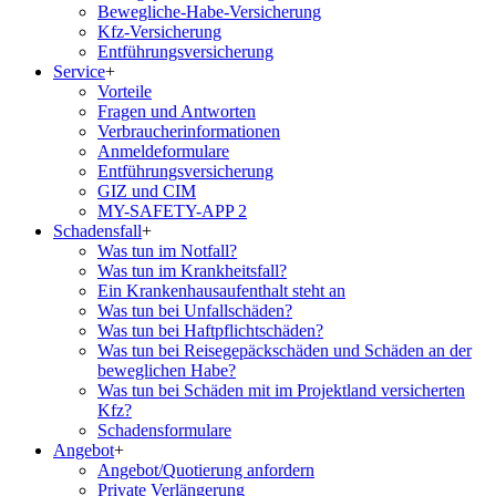
Bewegliche-Habe-Versicherung
Kfz-Versicherung
Entführungsversicherung
Service
+
Vorteile
Fragen und Antworten
Verbraucherinformationen
Anmeldeformulare
Entführungsversicherung
GIZ und CIM
MY-SAFETY-APP 2
Schadensfall
+
Was tun im Notfall?
Was tun im Krankheitsfall?
Ein Krankenhausaufenthalt steht an
Was tun bei Unfallschäden?
Was tun bei Haftpflichtschäden?
Was tun bei Reisegepäckschäden und Schäden an der
beweglichen Habe?
Was tun bei Schäden mit im Projektland versicherten
Kfz?
Schadensformulare
Angebot
+
Angebot/Quotierung anfordern
Private Verlängerung