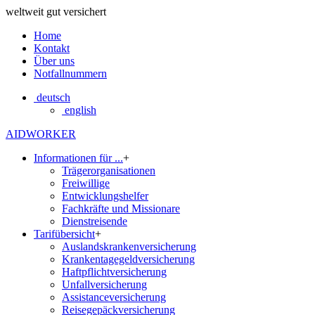
weltweit gut versichert
Home
Kontakt
Über uns
Notfallnummern
deutsch
english
AIDWORKER
Informationen für ...
+
Trägerorganisationen
Freiwillige
Entwicklungshelfer
Fachkräfte und Missionare
Dienstreisende
Tarifübersicht
+
Auslandskrankenversicherung
Krankentagegeldversicherung
Haftpflichtversicherung
Unfallversicherung
Assistanceversicherung
Reisegepäckversicherung