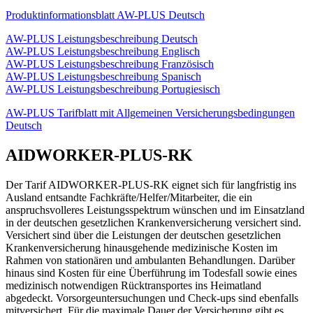
Produktinformationsblatt AW-PLUS Deutsch
AW-PLUS Leistungsbeschreibung Deutsch
AW-PLUS Leistungsbeschreibung Englisch
AW-PLUS Leistungsbeschreibung Französisch
AW-PLUS Leistungsbeschreibung Spanisch
AW-PLUS Leistungsbeschreibung Portugiesisch
AW-PLUS Tarifblatt mit Allgemeinen Versicherungsbedingungen
Deutsch
AIDWORKER-PLUS-RK
Der Tarif AIDWORKER-PLUS-RK eignet sich für langfristig ins
Ausland entsandte Fachkräfte/Helfer/Mitarbeiter, die ein
anspruchsvolleres Leistungsspektrum wünschen und im Einsatzland
in der deutschen gesetzlichen Krankenversicherung versichert sind.
Versichert sind über die Leistungen der deutschen gesetzlichen
Krankenversicherung hinausgehende medizinische Kosten im
Rahmen von stationären und ambulanten Behandlungen. Darüber
hinaus sind Kosten für eine Überführung im Todesfall sowie eines
medizinisch notwendigen Rücktransportes ins Heimatland
abgedeckt. Vorsorgeuntersuchungen und Check-ups sind ebenfalls
mitversichert. Für die maximale Dauer der Versicherung gibt es