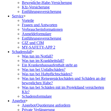
Bewegliche-Habe-Versicherung
Kfz-Versicherung
Entführungsversicherung
Service
+
Vorteile
Fragen und Antworten
Verbraucherinformationen
Anmeldeformulare
Entführungsversicherung
GIZ und CIM
MY-SAFETY-APP 2
Schadensfall
+
Was tun im Notfall?
Was tun im Krankheitsfall?
Ein Krankenhausaufenthalt steht an
Was tun bei Unfallschäden?
Was tun bei Haftpflichtschäden?
Was tun bei Reisegepäckschäden und Schäden an der
beweglichen Habe?
Was tun bei Schäden mit im Projektland versicherten
Kfz?
Schadensformulare
Angebot
+
Angebot/Quotierung anfordern
Private Verlängerung