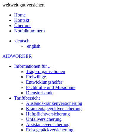
weltweit gut versichert
Home
Kontakt
Über uns
Notfallnummern
deutsch
english
AIDWORKER
Informationen für ...
+
Trägerorganisationen
Freiwillige
Entwicklungshelfer
Fachkräfte und Missionare
Dienstreisende
Tarifübersicht
+
Auslandskrankenversicherung
Krankentagegeldversicherung
Haftpflichtversicherung
Unfallversicherung
Assistanceversicherung
Reisegepäckversicherung