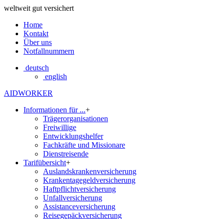
weltweit gut versichert
Home
Kontakt
Über uns
Notfallnummern
deutsch
english
AIDWORKER
Informationen für ...
+
Trägerorganisationen
Freiwillige
Entwicklungshelfer
Fachkräfte und Missionare
Dienstreisende
Tarifübersicht
+
Auslandskrankenversicherung
Krankentagegeldversicherung
Haftpflichtversicherung
Unfallversicherung
Assistanceversicherung
Reisegepäckversicherung