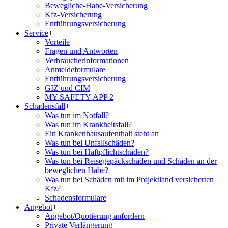
Bewegliche-Habe-Versicherung
Kfz-Versicherung
Entführungsversicherung
Service
+
Vorteile
Fragen und Antworten
Verbraucherinformationen
Anmeldeformulare
Entführungsversicherung
GIZ und CIM
MY-SAFETY-APP 2
Schadensfall
+
Was tun im Notfall?
Was tun im Krankheitsfall?
Ein Krankenhausaufenthalt steht an
Was tun bei Unfallschäden?
Was tun bei Haftpflichtschäden?
Was tun bei Reisegepäckschäden und Schäden an der
beweglichen Habe?
Was tun bei Schäden mit im Projektland versicherten
Kfz?
Schadensformulare
Angebot
+
Angebot/Quotierung anfordern
Private Verlängerung